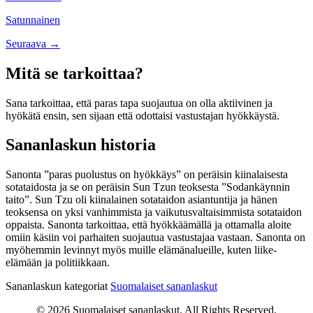
navigation
Satunnainen
Posts
Seuraava →
navigation
Mitä se tarkoittaa?
Sana tarkoittaa, että paras tapa suojautua on olla aktiivinen ja
hyökätä ensin, sen sijaan että odottaisi vastustajan hyökkäystä.
Sananlaskun historia
Sanonta ”paras puolustus on hyökkäys” on peräisin kiinalaisesta
sotataidosta ja se on peräisin Sun Tzun teoksesta ”Sodankäynnin
taito”. Sun Tzu oli kiinalainen sotataidon asiantuntija ja hänen
teoksensa on yksi vanhimmista ja vaikutusvaltaisimmista sotataidon
oppaista. Sanonta tarkoittaa, että hyökkäämällä ja ottamalla aloite
omiin käsiin voi parhaiten suojautua vastustajaa vastaan. Sanonta on
myöhemmin levinnyt myös muille elämänalueille, kuten liike-
elämään ja politiikkaan.
Sananlaskun kategoriat
Suomalaiset sananlaskut
© 2026 Suomalaiset sananlaskut. All Rights Reserved.