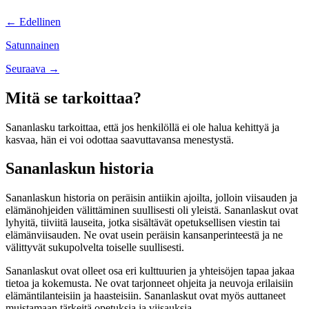
Posts
← Edellinen
navigation
Satunnainen
Posts
Seuraava →
navigation
Mitä se tarkoittaa?
Sananlasku tarkoittaa, että jos henkilöllä ei ole halua kehittyä ja
kasvaa, hän ei voi odottaa saavuttavansa menestystä.
Sananlaskun historia
Sananlaskun historia on peräisin antiikin ajoilta, jolloin viisauden ja
elämänohjeiden välittäminen suullisesti oli yleistä. Sananlaskut ovat
lyhyitä, tiiviitä lauseita, jotka sisältävät opetuksellisen viestin tai
elämänviisauden. Ne ovat usein peräisin kansanperinteestä ja ne
välittyvät sukupolvelta toiselle suullisesti.
Sananlaskut ovat olleet osa eri kulttuurien ja yhteisöjen tapaa jakaa
tietoa ja kokemusta. Ne ovat tarjonneet ohjeita ja neuvoja erilaisiin
elämäntilanteisiin ja haasteisiin. Sananlaskut ovat myös auttaneet
muistamaan tärkeitä opetuksia ja viisauksia.