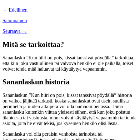
Posts
← Edellinen
navigation
Satunnainen
Posts
Seuraava →
navigation
Mitä se tarkoittaa?
Sananlasku ”Kun hiiri on pois, kissat tanssivat pöydällä” tarkoittaa,
että kun joku vastuullinen tai valvova henkilö ei ole paikalla, toiset
voivat tehdä mitä haluavat tai käyttäytyä vapaammin.
Sananlaskun historia
Sananlaskun ”Kun hiiri on pois, kissat tanssivat pöydällä” historia
on vaikea jäljittää tarkasti, koska sananlaskut ovat usein suullista
perinnettä ja niiden alkuperä voi olla hämärän peitossa. Tämä
sananlasku kuitenkin viittaa yleisesti siihen, että kun joku poistuu
tilanteesta tai vastuusta, muut voivat käyttäytyä vapaammin tai tehdä
asioita, joita he eivät tekisi, jos kyseinen henkilö olisi läsnä.
Sananlasku voi olla peräisin vanhoista tarinoista tai
kansanperinteestä, joissa eläimet ja niiden käyttäytyminen