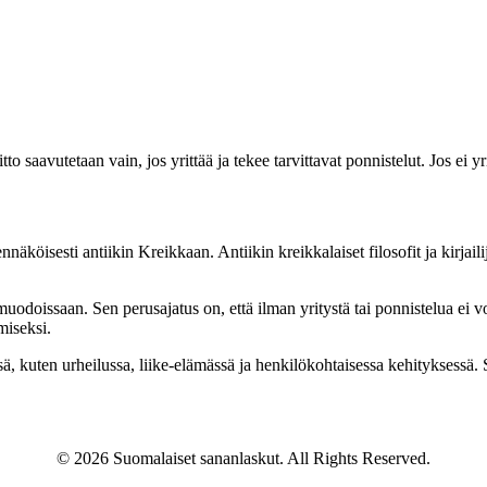
itto saavutetaan vain, jos yrittää ja tekee tarvittavat ponnistelut. Jos ei y
ennäköisesti antiikin Kreikkaan. Antiikin kreikkalaiset filosofit ja kirja
muodoissaan. Sen perusajatus on, että ilman yritystä tai ponnistelua ei v
miseksi.
ä, kuten urheilussa, liike-elämässä ja henkilökohtaisessa kehityksessä. Se
© 2026 Suomalaiset sananlaskut. All Rights Reserved.