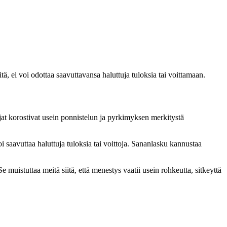
ritä, ei voi odottaa saavuttavansa haluttuja tuloksia tai voittamaan.
ilijat korostivat usein ponnistelun ja pyrkimyksen merkitystä
oi saavuttaa haluttuja tuloksia tai voittoja. Sananlasku kannustaa
 muistuttaa meitä siitä, että menestys vaatii usein rohkeutta, sitkeyttä