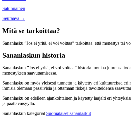
navigation
Satunnainen
Posts
Seuraava →
navigation
Mitä se tarkoittaa?
Sananlasku ”Jos ei yritä, ei voi voittaa” tarkoittaa, että menestys tai vo
Sananlaskun historia
Sananlaskun ”Jos ei yritä, ei voi voittaa” historia juontaa juurensa tod
menestyksen saavuttamisessa.
Sananlasku on myös yleisesti tunnettu ja käytetty eri kulttuureissa eri 
ihmisiä olemaan passiivisia ja ottamaan riskejä tavoitteidensa saavutta
Sananlasku on edelleen ajankohtainen ja käytetty laajalti eri yhteyksiss
ja päättäväisyyttä.
Sananlaskun kategoriat
Suomalaiset sananlaskut