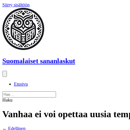
Siirry sisältöön
Suomalaiset sananlaskut
Etusivu
Haku
Vanhaa ei voi opettaa uusia te
Posts
← Edellinen