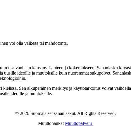
minen voi olla vaikeaa tai mahdotonta.
juurensa vanhaan kansanviisauteen ja kokemukseen. Sananlasku kuvastaa
imia uusille ideoille ja muutoksille kuin nuoremmat sukupolvet. Sananlask
eknologioihin.
i kielissä. Sen alkuperäinen merkitys ja käyttötarkoitus voivat vaihdella
ille ideoille ja muutoksille.
© 2026 Suomalaiset sananlaskut. All Rights Reserved.
Muuttohaukat
Muuttopalvelu