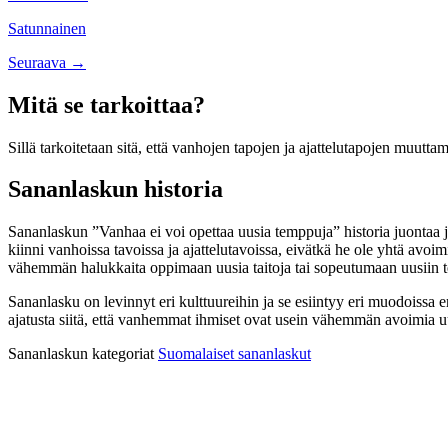
navigation
Satunnainen
Posts
Seuraava →
navigation
Mitä se tarkoittaa?
Sillä tarkoitetaan sitä, että vanhojen tapojen ja ajattelutapojen muutta
Sananlaskun historia
Sananlaskun ”Vanhaa ei voi opettaa uusia temppuja” historia juontaa 
kiinni vanhoissa tavoissa ja ajattelutavoissa, eivätkä he ole yhtä avo
vähemmän halukkaita oppimaan uusia taitoja tai sopeutumaan uusiin t
Sananlasku on levinnyt eri kulttuureihin ja se esiintyy eri muodoissa er
ajatusta siitä, että vanhemmat ihmiset ovat usein vähemmän avoimia uus
Sananlaskun kategoriat
Suomalaiset sananlaskut