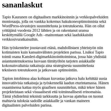
sananlaskut
Tapio Kauranen on digitaalisen markkinoinnin ja verkkopalveluiden
moniosaaja, jolla on vankka kokemus hakukoneoptimoinnista sekä
WordPress-sivustojen suunnittelusta ja toteutuksesta. Hän on ollut
yrittäjänä vuodesta 2012 lähtien ja on rakentanut uransa
keskittymällä Google Ads –mainontaan sekä laadukkaisiin
verkkosivuratkaisuihin.
Hän työskentelee joustavasti etänä, mahdollistaen yhteistyön niin
kotimaisten kuin kansainvälisten projektien parissa. Lisäksi Tapio
toimii osana Kansleri-digimarkkinointitoimistoa, jossa hän yhdistää
asiantuntemuksensa luovaan tiimityöhön tarjoten asiakkaille
kokonaisvaltaisia ratkaisuja aina strategisesta suunnittelusta
tekniseen toteutukseen ja jatkuvaan optimointiin.
Tapion intohimoa alaa kohtaan kuvastaa jatkuva halu kehittää uusia
innovatiivisia ratkaisuja ja työskennellä laadun eturintamassa. Hänen
osaamisensa kattaa myös graafisen suunnittelun, mikä tekee hänen
projekteistaan sekä visuaalisesti että toiminnallisesti erinomaisia.
Tämä yhdistelmä teknistä tarkkuutta ja luovaa ajattelua on tuonut
mahtavia tuloksia sadoille asiakkaille ja vankan maineen
digitaalisten palveluiden parissa.