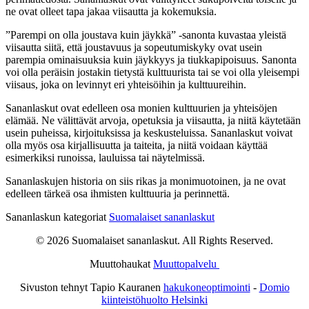
ne ovat olleet tapa jakaa viisautta ja kokemuksia.
”Parempi on olla joustava kuin jäykkä” -sanonta kuvastaa yleistä
viisautta siitä, että joustavuus ja sopeutumiskyky ovat usein
parempia ominaisuuksia kuin jäykkyys ja tiukkapipoisuus. Sanonta
voi olla peräisin jostakin tietystä kulttuurista tai se voi olla yleisempi
viisaus, joka on levinnyt eri yhteisöihin ja kulttuureihin.
Sananlaskut ovat edelleen osa monien kulttuurien ja yhteisöjen
elämää. Ne välittävät arvoja, opetuksia ja viisautta, ja niitä käytetään
usein puheissa, kirjoituksissa ja keskusteluissa. Sananlaskut voivat
olla myös osa kirjallisuutta ja taiteita, ja niitä voidaan käyttää
esimerkiksi runoissa, lauluissa tai näytelmissä.
Sananlaskujen historia on siis rikas ja monimuotoinen, ja ne ovat
edelleen tärkeä osa ihmisten kulttuuria ja perinnettä.
Sananlaskun kategoriat
Suomalaiset sananlaskut
© 2026 Suomalaiset sananlaskut. All Rights Reserved.
Muuttohaukat
Muuttopalvelu
Sivuston tehnyt Tapio Kauranen
hakukoneoptimointi
-
Domio
kiinteistöhuolto Helsinki