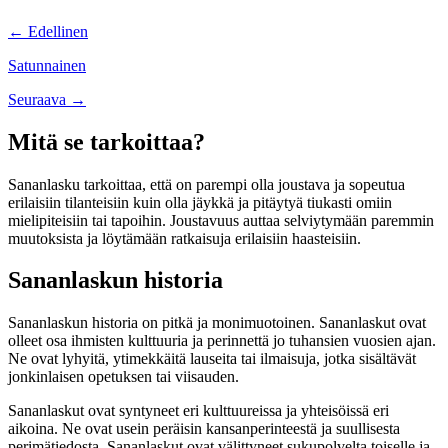
Posts
← Edellinen
navigation
Satunnainen
Posts
Seuraava →
navigation
Mitä se tarkoittaa?
Sananlasku tarkoittaa, että on parempi olla joustava ja sopeutua
erilaisiin tilanteisiin kuin olla jäykkä ja pitäytyä tiukasti omiin
mielipiteisiin tai tapoihin. Joustavuus auttaa selviytymään paremmin
muutoksista ja löytämään ratkaisuja erilaisiin haasteisiin.
Sananlaskun historia
Sananlaskun historia on pitkä ja monimuotoinen. Sananlaskut ovat
olleet osa ihmisten kulttuuria ja perinnettä jo tuhansien vuosien ajan.
Ne ovat lyhyitä, ytimekkäitä lauseita tai ilmaisuja, jotka sisältävät
jonkinlaisen opetuksen tai viisauden.
Sananlaskut ovat syntyneet eri kulttuureissa ja yhteisöissä eri
aikoina. Ne ovat usein peräisin kansanperinteestä ja suullisesta
perimätiedosta. Sananlaskut ovat välittyneet sukupolvelta toiselle ja