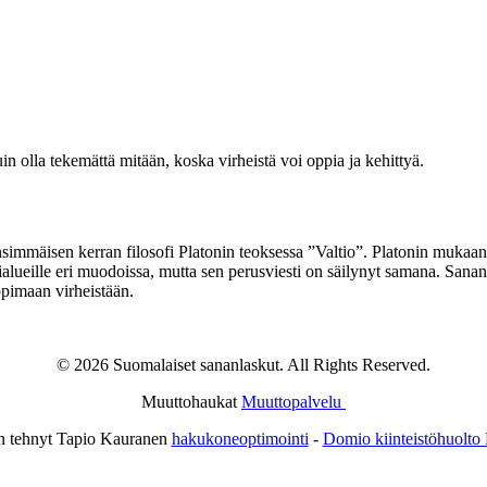
in olla tekemättä mitään, koska virheistä voi oppia ja kehittyä.
i ensimmäisen kerran filosofi Platonin teoksessa ”Valtio”. Platonin muk
ialueille eri muodoissa, mutta sen perusviesti on säilynyt samana. Sana
ppimaan virheistään.
© 2026 Suomalaiset sananlaskut. All Rights Reserved.
Muuttohaukat
Muuttopalvelu
n tehnyt Tapio Kauranen
hakukoneoptimointi
-
Domio kiinteistöhuolto 