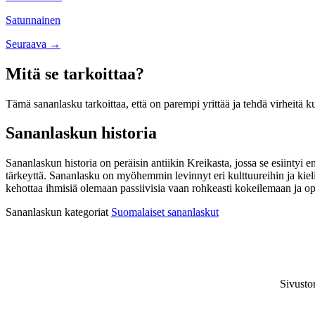
navigation
Satunnainen
Posts
Seuraava →
navigation
Mitä se tarkoittaa?
Tämä sananlasku tarkoittaa, että on parempi yrittää ja tehdä virheitä ku
Sananlaskun historia
Sananlaskun historia on peräisin antiikin Kreikasta, jossa se esiinty
tärkeyttä. Sananlasku on myöhemmin levinnyt eri kulttuureihin ja kiel
kehottaa ihmisiä olemaan passiivisia vaan rohkeasti kokeilemaan ja o
Sananlaskun kategoriat
Suomalaiset sananlaskut
Sivusto