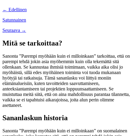
Posts
← Edellinen
navigation
Satunnainen
Posts
Seuraava →
navigation
Mitä se tarkoittaa?
Sanonta ”Parempi myöhään kuin ei milloinkaan” tarkoittaa, että on
parempi tehdä jokin asia myöhemmin kuin olla tekemättä sitä
ollenkaan. Se kannustaa ihmisiä toimimaan, vaikka aika olisi jo
myöhäistä, sillä edes myöhäinen toiminta voi tuoda mukanaan
hyötyjä tai ratkaisuja. Tämä sananlasku voi liittyä moniin
elämänalueisiin, kuten tavoitteiden saavuttamiseen,
anteeksiantamiseen tai projektien loppuunsaattamiseen. Se
muistuttaa meitä siitä, että on aina mahdollisuus parantaa tilannetta,
vaikka se ei tapahtuisi aikarajoissa, joita alun perin olimme
asettaneet.
Sananlaskun historia
Sanonta ”Parempi myöhään kuin ei milloinkaan” on suomalainen