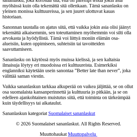
sananlasku, joka korostaa sitä, että on parempi tehdä jokin asia
myöhässä kuin olla tekemättä sitä ollenkaan. Tämä sananlasku on
yleinen monissa kulttuureissa, ja sen juuret ulottuvat kauas
historiaan.
Sanonnan taustalla on ajatus siitä, että vaikka jokin asia olisi jäänyt
tekemättä aikaisemmin, sen toteuttaminen myöhemmin voi silti olla
arvokasta ja hyödyllistä. Tämä voi liittyä moniin elämän osa-
alueisiin, kuten oppimiseen, suhteisiin tai tavoitteiden
saavuttamiseen.
Sananlasku on käytössä myös muissa kielissä, ja sen kaltaisia
ilmaisuja löytyy eri muodoissa eri kulttuureista. Esimerkiksi
englanniksi käytetään usein sanontaa ”Better late than never”, joka
välittää saman viestin.
Vaikka sananlaskun tarkkaa alkuperää on vaikea jäljittää, se on ollut
osa suomalaista kansanperinnettä ja kulttuuria jo pitkään, ja se on
edelleen ajankohtainen muistutus siitä, että toiminta on tärkeämpää
kuin täydellisyys tai aikataulut.
Sananlaskun kategoriat
Suomalaiset sananlaskut
© 2026 Suomalaiset sananlaskut. All Rights Reserved.
Muuttohaukat
Muuttopalvelu