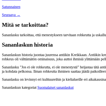
navigation
Satunnainen
Posts
Seuraava →
navigation
Mitä se tarkoittaa?
Sananlasku tarkoittaa, että menestykseen tarvitaan rohkeutta ja uskallus
Sananlaskun historia
Sananlaskun historia juontaa juurensa antiikin Kreikkaan. Antiikin krei
rohkeus oli välttämätön ominaisuus, joka auttoi ihmisiä ylittämään pel
Sananlasku ”Jos ei ole rohkeutta, ei ole menestystä” heijastaa tätä ant
ja kohdata pelkonsa. Ilman rohkeutta ihminen saattaa jäädä paikoille
Sananlasku on levinnyt eri kulttuureihin ja kielialueille eri aikakausi
Sananlaskun kategoriat
Suomalaiset sananlaskut