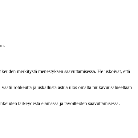
an.
t rohkeuden merkitystä menestyksen saavuttamisessa. He uskoivat, että
en vaatii rohkeutta ja uskallusta astua ulos omalta mukavuusalueeltaan
 rohkeuden tärkeydestä elämässä ja tavoitteiden saavuttamisessa.