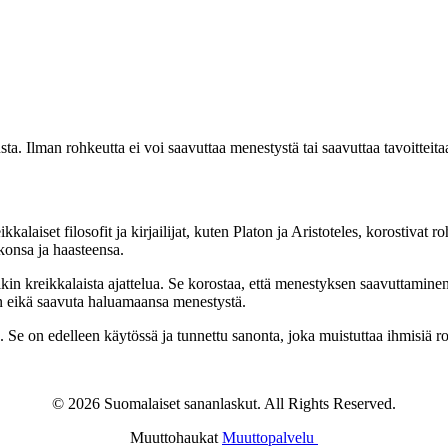
ta. Ilman rohkeutta ei voi saavuttaa menestystä tai saavuttaa tavoitteita
kkalaiset filosofit ja kirjailijat, kuten Platon ja Aristoteles, korostiva
konsa ja haasteensa.
iikin kreikkalaista ajattelua. Se korostaa, että menestyksen saavuttamin
en eikä saavuta haluamaansa menestystä.
na. Se on edelleen käytössä ja tunnettu sanonta, joka muistuttaa ihmisiä
© 2026 Suomalaiset sananlaskut. All Rights Reserved.
Muuttohaukat
Muuttopalvelu