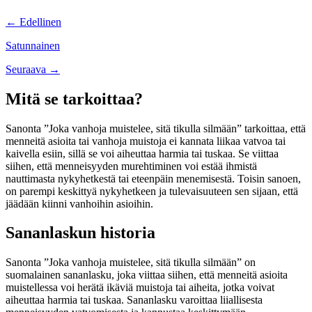
Posts
← Edellinen
navigation
Satunnainen
Posts
Seuraava →
navigation
Mitä se tarkoittaa?
Sanonta ”Joka vanhoja muistelee, sitä tikulla silmään” tarkoittaa, että
menneitä asioita tai vanhoja muistoja ei kannata liikaa vatvoa tai
kaivella esiin, sillä se voi aiheuttaa harmia tai tuskaa. Se viittaa
siihen, että menneisyyden murehtiminen voi estää ihmistä
nauttimasta nykyhetkestä tai eteenpäin menemisestä. Toisin sanoen,
on parempi keskittyä nykyhetkeen ja tulevaisuuteen sen sijaan, että
jäädään kiinni vanhoihin asioihin.
Sananlaskun historia
Sanonta ”Joka vanhoja muistelee, sitä tikulla silmään” on
suomalainen sananlasku, joka viittaa siihen, että menneitä asioita
muistellessa voi herätä ikäviä muistoja tai aiheita, jotka voivat
aiheuttaa harmia tai tuskaa. Sananlasku varoittaa liiallisesta