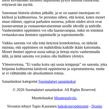
usein kuvaamaan ihmisten taipumusta pysyä tutuissa rutiineissa,
erityisesti iän myötä.
Sanonnan historia ulottuu pitkälle, ja se on saanut muotojaan eri
kielissä ja kulttuureissa. Se perustuu siihen, että koirat, kuten monet
muut eläimet, oppivat parhaiten nuorena, jolloin niiden aivot ovat
joustavammat ja vastaanottavaisemmat uusille ideoille ja taidoille.
Vanhemmiten oppiminen voi olla haastavampaa, mikä on toiminut
vertauskuvana ihmisten oppimiselle ja sopeutumiselle.
Vaikka sanonta voi olla totta tietyissä konteksteissa, on tärkeää
muistaa, että oppiminen on mahdollista kaikille ikään katsomatta.
Monet ihmiset oppivat uusia taitoja ja tietoja myös vanhemmalla
iällä, ja tämä sanonta voi joskus olla liiallinen yleistys.
Yhteenvetona, ”Ei vanha koira opi uusia temppuja” on sanonta, joka
heijastaa kulttuurista käsitystä oppimisesta ja sopeutumisesta, mutta
se ei välttämättä ole absoluuttinen totuus.
Sananlaskun kategoriat
Suomalaiset sananlaskut
© 2026 Suomalaiset sananlaskut. All Rights Reserved.
Muuttohaukat
Muuttopalvelu
Sivuston tehnyt Tapio Kauranen
hakukoneoptimointi
-
Domio