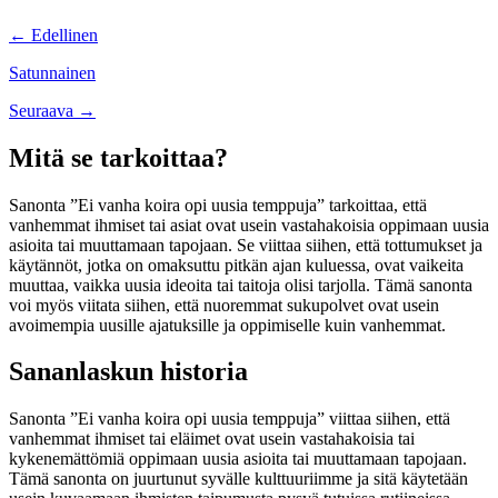
Posts
← Edellinen
navigation
Satunnainen
Posts
Seuraava →
navigation
Mitä se tarkoittaa?
Sanonta ”Ei vanha koira opi uusia temppuja” tarkoittaa, että
vanhemmat ihmiset tai asiat ovat usein vastahakoisia oppimaan uusia
asioita tai muuttamaan tapojaan. Se viittaa siihen, että tottumukset ja
käytännöt, jotka on omaksuttu pitkän ajan kuluessa, ovat vaikeita
muuttaa, vaikka uusia ideoita tai taitoja olisi tarjolla. Tämä sanonta
voi myös viitata siihen, että nuoremmat sukupolvet ovat usein
avoimempia uusille ajatuksille ja oppimiselle kuin vanhemmat.
Sananlaskun historia
Sanonta ”Ei vanha koira opi uusia temppuja” viittaa siihen, että
vanhemmat ihmiset tai eläimet ovat usein vastahakoisia tai
kykenemättömiä oppimaan uusia asioita tai muuttamaan tapojaan.
Tämä sanonta on juurtunut syvälle kulttuuriimme ja sitä käytetään