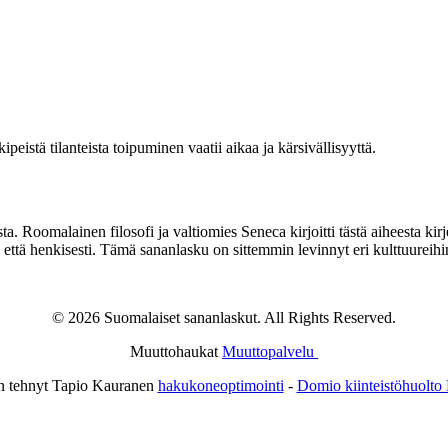
peistä tilanteista toipuminen vaatii aikaa ja kärsivällisyyttä.
 Roomalainen filosofi ja valtiomies Seneca kirjoitti tästä aiheesta kir
i että henkisesti. Tämä sananlasku on sittemmin levinnyt eri kulttuureih
© 2026 Suomalaiset sananlaskut. All Rights Reserved.
Muuttohaukat
Muuttopalvelu
n tehnyt Tapio Kauranen
hakukoneoptimointi
-
Domio kiinteistöhuolto 