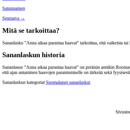
navigation
Satunnainen
Posts
Seuraava →
navigation
Mitä se tarkoittaa?
Sananlasku ”Anna aikaa parantaa haavat” tarkoittaa, että vaikeista tai ki
Sananlaskun historia
Sananlause ”Anna aikaa parantaa haavat” on peräisin antiikin Roomasta.
että ajan antaminen haavojen parantumiselle on tärkeää sekä fyysisest
Sananlaskun kategoriat
Suomalaiset sananlaskut
Sivusto