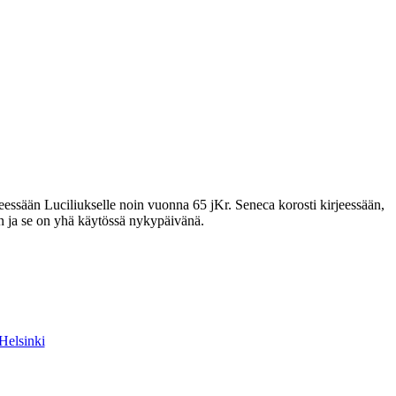
jeessään Luciliukselle noin vuonna 65 jKr. Seneca korosti kirjeessään,
in ja se on yhä käytössä nykypäivänä.
Helsinki