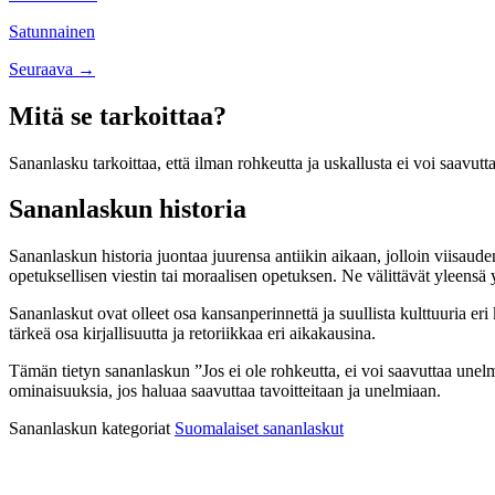
navigation
Satunnainen
Posts
Seuraava →
navigation
Mitä se tarkoittaa?
Sananlasku tarkoittaa, että ilman rohkeutta ja uskallusta ei voi saavutt
Sananlaskun historia
Sananlaskun historia juontaa juurensa antiikin aikaan, jolloin viisauden
opetuksellisen viestin tai moraalisen opetuksen. Ne välittävät yleensä y
Sananlaskut ovat olleet osa kansanperinnettä ja suullista kulttuuria er
tärkeä osa kirjallisuutta ja retoriikkaa eri aikakausina.
Tämän tietyn sananlaskun ”Jos ei ole rohkeutta, ei voi saavuttaa unelmia”
ominaisuuksia, jos haluaa saavuttaa tavoitteitaan ja unelmiaan.
Sananlaskun kategoriat
Suomalaiset sananlaskut