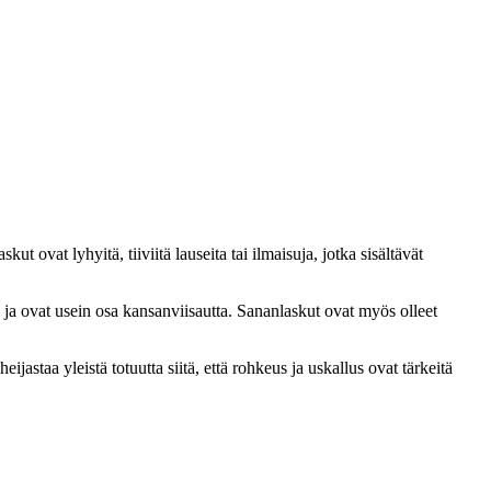
 ovat lyhyitä, tiiviitä lauseita tai ilmaisuja, jotka sisältävät
e ja ovat usein osa kansanviisautta. Sananlaskut ovat myös olleet
jastaa yleistä totuutta siitä, että rohkeus ja uskallus ovat tärkeitä