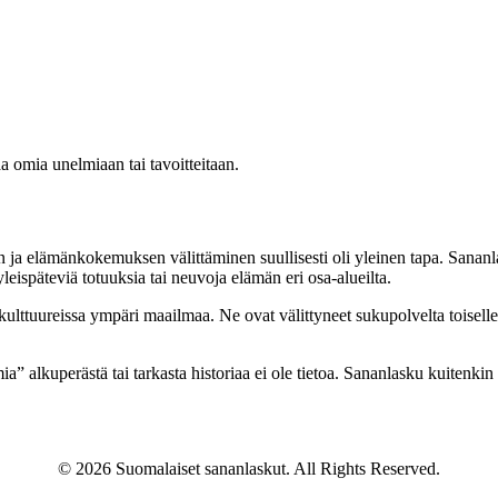
aa omia unelmiaan tai tavoitteitaan.
 ja elämänkokemuksen välittäminen suullisesti oli yleinen tapa. Sananlaskut
leispäteviä totuuksia tai neuvoja elämän eri osa-alueilta.
i kulttuureissa ympäri maailmaa. Ne ovat välittyneet sukupolvelta toisell
 alkuperästä tai tarkasta historiaa ei ole tietoa. Sananlasku kuitenkin hei
© 2026 Suomalaiset sananlaskut. All Rights Reserved.