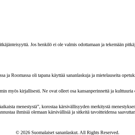
itkäjänteisyyttä. Jos henkilö ei ole valmis odottamaan ja tekemään pitkäj
ssa ja Roomassa oli tapana käyttää sananlaskuja ja mietelauseita opetuks
min myös kirjallisesti. Ne ovat olleet osa kansanperinnettä ja kulttuuria
tkäaikaista menestystä”, korostaa kärsivällisyyden merkitystä menestykse
nnustaa ihmisiä olemaan kärsivällisiä ja sitkeitä tavoitteidensa saavutta
© 2026 Suomalaiset sananlaskut. All Rights Reserved.