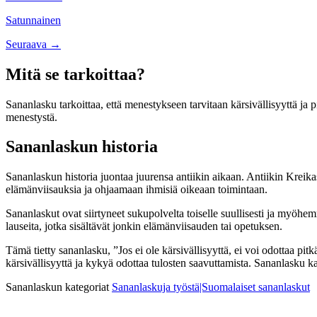
navigation
Satunnainen
Posts
Seuraava →
navigation
Mitä se tarkoittaa?
Sananlasku tarkoittaa, että menestykseen tarvitaan kärsivällisyyttä ja p
menestystä.
Sananlaskun historia
Sananlaskun historia juontaa juurensa antiikin aikaan. Antiikin Kreika
elämänviisauksia ja ohjaamaan ihmisiä oikeaan toimintaan.
Sananlaskut ovat siirtyneet sukupolvelta toiselle suullisesti ja myöhem
lauseita, jotka sisältävät jonkin elämänviisauden tai opetuksen.
Tämä tietty sananlasku, ”Jos ei ole kärsivällisyyttä, ei voi odottaa pi
kärsivällisyyttä ja kykyä odottaa tulosten saavuttamista. Sananlasku ka
Sananlaskun kategoriat
Sananlaskuja työstä|Suomalaiset sananlaskut