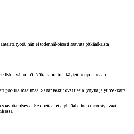
änteistä työtä, hän ei todennäköisesti saavuta pitkäaikaista
ellisina välineinä. Näitä sanontoja käytettiin opettamaan
 eri puolilla maailmaa. Sananlaskut ovat usein lyhyitä ja ytimekkäitä
n saavuttamisessa. Se opettaa, että pitkäaikainen menestys vaatii
misessa.