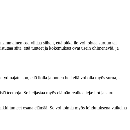
nsimmäinen osa viittaa siihen, että pitkä ilo voi johtaa suruun tai
stuttaa siitä, että tunteet ja kokemukset ovat usein ohimeneviä, ja
 ydinajatus on, että ilolla ja onnen hetkellä voi olla myös surua, ja
 teemoja. Se heijastaa myös elämän realiteetteja: ilot ja surut
ä kaikki tunteet osana elämää. Se voi toimia myös lohdutuksena vaikeina