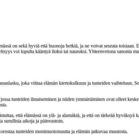
lämässä on sekä hyviä että huonoja hetkiä, ja ne voivat seurata toisiaan. E
ielisyys voi lopulta kääntyä iloksi tai nauruksi. Yhteenvetona sanonta mui
ananlasku, joka viittaa elämän kiertokulkuun ja tunteiden vaihteluun. Sen
ossa tunteiden ilmaiseminen ja niiden ymmärtäminen ovat olleet keskeisiä
sta.
uistuttaa, että elämässä on ylä- ja alamäkiä, ja että on tärkeää hyväksy
 surullisia aikoja ja päinvastoin.
korostaa tunteiden monimuotoisuutta ja elämän jatkuvaa muutosta.