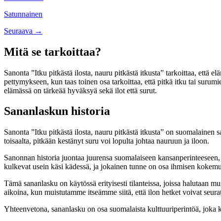
navigation
Satunnainen
Posts
Seuraava →
navigation
Mitä se tarkoittaa?
Sanonta ”Itku pitkästä ilosta, nauru pitkästä itkusta” tarkoittaa, että e
pettymykseen, kun taas toinen osa tarkoittaa, että pitkä itku tai surum
elämässä on tärkeää hyväksyä sekä ilot että surut.
Sananlaskun historia
Sanonta ”Itku pitkästä ilosta, nauru pitkästä itkusta” on suomalainen s
toisaalta, pitkään kestänyt suru voi lopulta johtaa nauruun ja iloon.
Sanonnan historia juontaa juurensa suomalaiseen kansanperinteeseen, j
kulkevat usein käsi kädessä, ja jokainen tunne on osa ihmisen kokemu
Tämä sananlasku on käytössä erityisesti tilanteissa, joissa halutaan m
aikoina, kun muistutamme itseämme siitä, että ilon hetket voivat seurata
Yhteenvetona, sananlasku on osa suomalaista kulttuuriperintöä, joka 